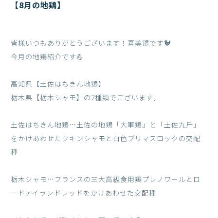
【8月の地鶏】
皆様いつもありがとうございます！喜美鶏です🐓
今月の地鶏紹介です💪
高知県【土佐はちきん地鶏】
栃木県【栃木シャモ】の2種類でございます,
土佐はちきん地鶏…土佐の地鶏「大軍鶏」と「土佐九斤」
をかけあわせたクキンシャモと白色プリマスロックの交配
種
栃木シャモ…フランスの三大高級食用鶏プレノワールとロ
ードアイランドレッドをかけあわせた交配種